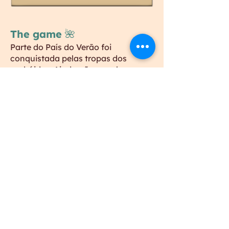
The game 🌺
Parte do País do Verão foi
conquistada pelas tropas dos
andróides. Ainda não se sabe quem
é responsável por criá-los, mas
desde então as terras do país veem
sendo desmatada para construção
de novas fábricas. Como
consequência, o Deus Sol se
revoltou com todos os países, e é
questão de tempo até as estações
deixarem de existir.
A missão dos nossos personagens é
de criar uma força de união entre o
que restou de cada país para
acabar com a progressão desse
crescimento desenfreado dos